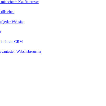
 mit echtem Kaufinteresse
tillstehen
uf jeder Website
t
 in Ihrem CRM
levantesten Websitebesucher