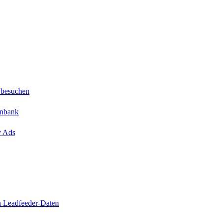
 besuchen
enbank
y Ads
n Leadfeeder-Daten