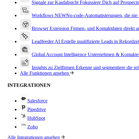
Signale zur Kaufabsicht
Fokussiere Dich auf Prospects
Workflows
NEW
No-code-Automatisierungen, die nie s
Browser Extension
Firmen- und Kontaktdaten direkt a
Leadfeeder AI
Erstelle qualifizierte Leads in Rekordzei
Global Account Intelligence
Unternehmen & Kontakte
Insights zu Zielfirmen
Erkenne und segmentiere die re
Alle Funktionen ansehen
INTEGRATIONEN
Salesforce
Pipedrive
HubSpot
Zoho
Alle Integrationen ansehen