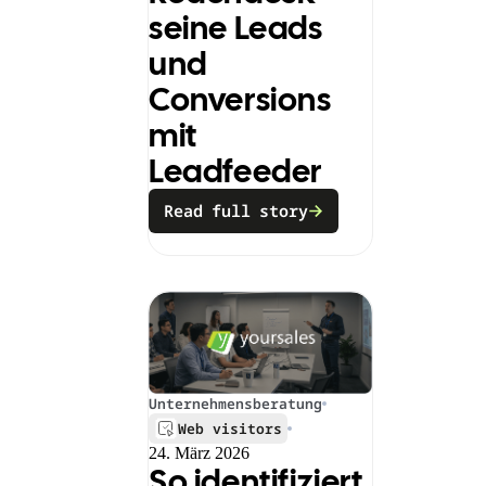
gefunden
seine Leads
Auf Erfolgskurs: COSMO
CONSULT erhöht die
und
Lead-Conversion um 30
% und reduziert seine
Conversions
Ausgaben um 70 %
mit
Leadfeeder
Read full story
Unternehmensberatung
Web visitors
24. März 2026
So identifiziert