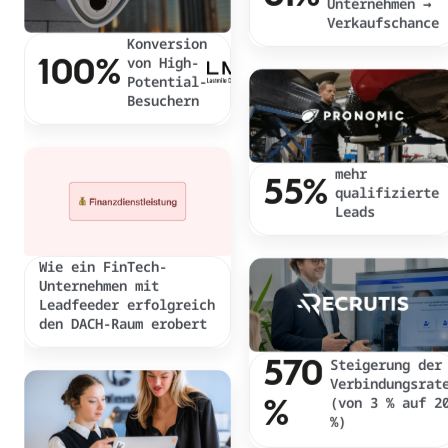
Verkaufschance
Konversion
100%
von High-
Potential-
Besuchern
mehr
55%
qualifizierte
Leads
Wie ein FinTech-
Unternehmen mit
Leadfeeder erfolgreich
den DACH-Raum erobert
570
Steigerung der
Verbindungsrat
%
(von 3 % auf 2
%)