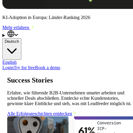
KI-Adoption in Europa: Länder-Ranking 2026
Mehr erfahren
Deutsch
English
Login
Try for free
Book a demo
Success Stories
70%
weniger
Erfahre, wie führende B2B-Unternehmen smarter arbeiten und
Recherchezeit
schneller Deals abschließen. Entdecke echte Kundenstories,
gewinne klare Einblicke und sieh, was mit Leadfeeder möglich ist.
Alle Erfolgsgeschichten entdecken
Conversion
61%
ICP-
Unternehmen →