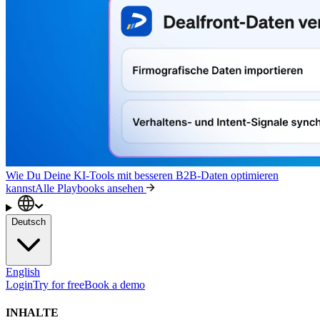
Wie Du Deine KI-Tools mit besseren B2B-Daten optimieren
kannst
Alle Playbooks ansehen
Deutsch
English
Login
Try for free
Book a demo
INHALTE