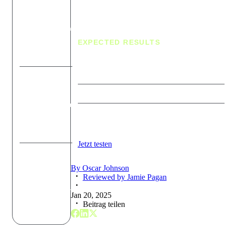
Unternehmen
Manager,
Business
Development
Manager,
EXPECTED RESULTS
Account
Executives
Gezieltere Marketing- und Vertriebs-
Aktivitäten
Marketing-
Teams mit
Cross- und Upselling-Möglichkeiten
Fokus auf
Middle- oder
Du erfährst wann der richtigen Moment
Bottom-of-
für die Kontaktaufnahme ist
Funnel-
Leads
Jetzt testen
Customer
Success-
By
Oscar Johnson
und
Reviewed by
Jamie Pagan
Account
Management-
Jan 20, 2025
Teams
Beitrag teilen