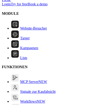
Login
Try for free
Book a demo
MODULE
Website-Besucher
Target
Kampagnen
Lists
FUNKTIONEN
MCP Server
NEW
Signale zur Kaufabsicht
Workflows
NEW