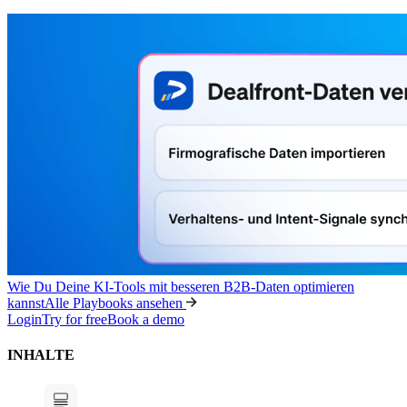
Wie Du Deine KI-Tools mit besseren B2B-Daten optimieren
kannst
Alle Playbooks ansehen
Login
Try for free
Book a demo
INHALTE