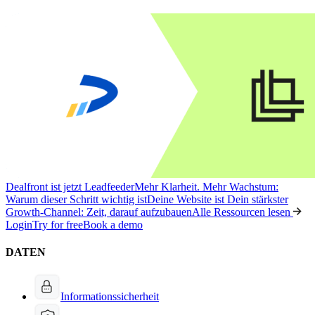
Dealfront ist jetzt Leadfeeder
Mehr Klarheit. Mehr Wachstum:
Warum dieser Schritt wichtig ist
Deine Website ist Dein stärkster
Growth-Channel: Zeit, darauf aufzubauen
Alle Ressourcen lesen
Login
Try for free
Book a demo
DATEN
Informationssicherheit