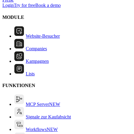
Login
Try for free
Book a demo
MODULE
Website-Besucher
Companies
Kampagnen
Lists
FUNKTIONEN
MCP Server
NEW
Signale zur Kaufabsicht
Workflows
NEW