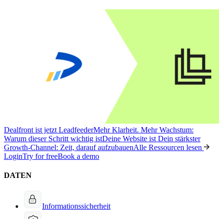
Dealfront ist jetzt Leadfeeder
Mehr Klarheit. Mehr Wachstum:
Warum dieser Schritt wichtig ist
Deine Website ist Dein stärkster
Growth-Channel: Zeit, darauf aufzubauen
Alle Ressourcen lesen
Login
Try for free
Book a demo
DATEN
Informationssicherheit