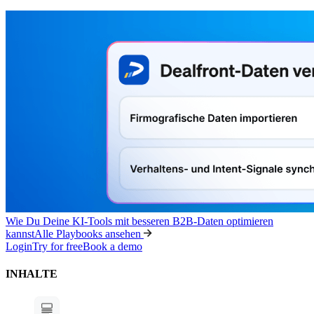
Wie Du Deine KI-Tools mit besseren B2B-Daten optimieren
kannst
Alle Playbooks ansehen
Login
Try for free
Book a demo
INHALTE