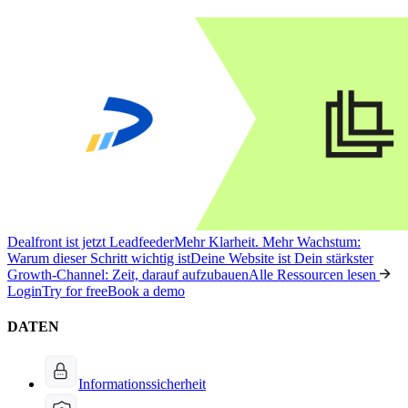
Dealfront ist jetzt Leadfeeder
Mehr Klarheit. Mehr Wachstum:
Warum dieser Schritt wichtig ist
Deine Website ist Dein stärkster
Growth-Channel: Zeit, darauf aufzubauen
Alle Ressourcen lesen
Login
Try for free
Book a demo
DATEN
Informationssicherheit