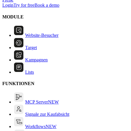
Login
Try for free
Book a demo
MODULE
Website-Besucher
Target
Kampagnen
Lists
FUNKTIONEN
MCP Server
NEW
Signale zur Kaufabsicht
Workflows
NEW