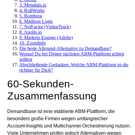
3. Metadata.io
4. RollWorks
5. Bombora
6. Madison Logic
7. NetFactor (VisitorTrack)
8. Apollo.io
9. Marketo Engage (Adobe)
10. ZoomInfo
Die beste Allround-Alternative zu Demandbase?
Worauf Du bei Deiner nächsten ABM-Plattform achten
solltest
Abschließende Gedanken: Welche ABM-Plattform ist die
richtige für Dich?
60-Sekunden-
Zusammenfassung
Demandbase ist eine etablierte ABM‑Plattform, die
besonders große Firmen wegen umfangreicher
Account‑Insights und Multichannel‑Orchestrierung nutzen.
Viele Unternehmen prüfen jedoch Alternativen wegen