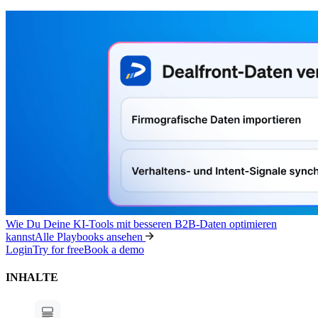
Wie Du Deine KI-Tools mit besseren B2B-Daten optimieren
kannst
Alle Playbooks ansehen
Login
Try for free
Book a demo
INHALTE