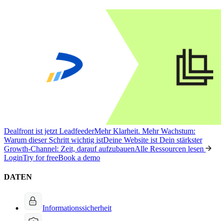
Dealfront ist jetzt Leadfeeder
Mehr Klarheit. Mehr Wachstum:
Warum dieser Schritt wichtig ist
Deine Website ist Dein stärkster
Growth-Channel: Zeit, darauf aufzubauen
Alle Ressourcen lesen
Login
Try for free
Book a demo
DATEN
Informationssicherheit