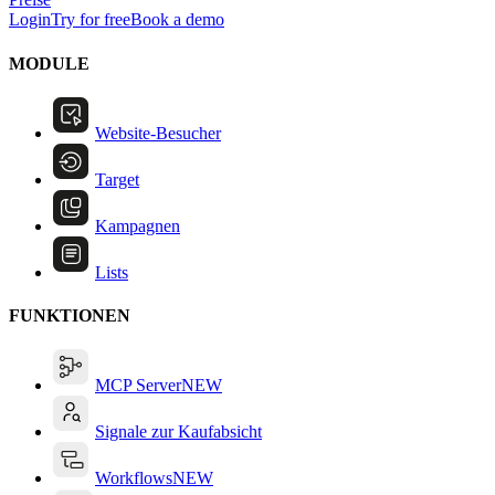
Login
Try for free
Book a demo
MODULE
Website-Besucher
Target
Kampagnen
Lists
FUNKTIONEN
MCP Server
NEW
Signale zur Kaufabsicht
Workflows
NEW