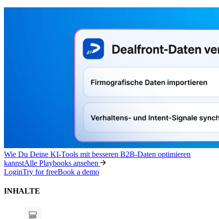
Wie Du Deine KI-Tools mit besseren B2B-Daten optimieren
kannst
Alle Playbooks ansehen
Login
Try for free
Book a demo
INHALTE