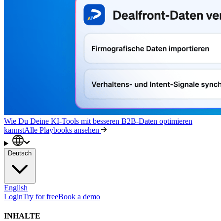
Wie Du Deine KI-Tools mit besseren B2B-Daten optimieren
kannst
Alle Playbooks ansehen
Deutsch
English
Login
Try for free
Book a demo
INHALTE