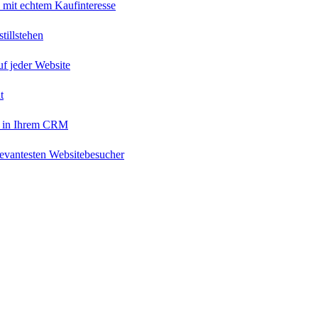
 mit echtem Kaufinteresse
tillstehen
uf jeder Website
t
 in Ihrem CRM
levantesten Websitebesucher