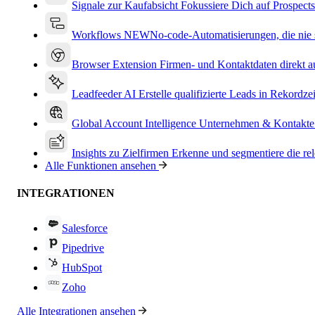
Signale zur Kaufabsicht
Fokussiere Dich auf Prospects
Workflows
NEW
No-code-Automatisierungen, die nie s
Browser Extension
Firmen- und Kontaktdaten direkt a
Leadfeeder AI
Erstelle qualifizierte Leads in Rekordzei
Global Account Intelligence
Unternehmen & Kontakte
Insights zu Zielfirmen
Erkenne und segmentiere die re
Alle Funktionen ansehen
INTEGRATIONEN
Salesforce
Pipedrive
HubSpot
Zoho
Alle Integrationen ansehen