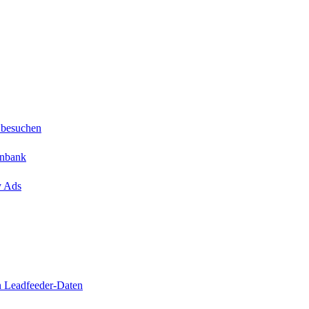
 besuchen
enbank
y Ads
n Leadfeeder-Daten