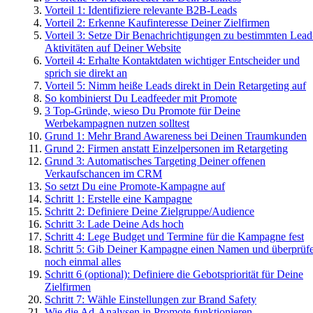
Vorteil 1: Identifiziere relevante B2B-Leads
Vorteil 2: Erkenne Kaufinteresse Deiner Zielfirmen
Vorteil 3: Setze Dir Benachrichtigungen zu bestimmten Lead
Aktivitäten auf Deiner Website
Vorteil 4: Erhalte Kontaktdaten wichtiger Entscheider und
sprich sie direkt an
Vorteil 5: Nimm heiße Leads direkt in Dein Retargeting auf
So kombinierst Du Leadfeeder mit Promote
3 Top-Gründe, wieso Du Promote für Deine
Werbekampagnen nutzen solltest
Grund 1: Mehr Brand Awareness bei Deinen Traumkunden
Grund 2: Firmen anstatt Einzelpersonen im Retargeting
Grund 3: Automatisches Targeting Deiner offenen
Verkaufschancen im CRM
So setzt Du eine Promote-Kampagne auf
Schritt 1: Erstelle eine Kampagne
Schritt 2: Definiere Deine Zielgruppe/Audience
Schritt 3: Lade Deine Ads hoch
Schritt 4: Lege Budget und Termine für die Kampagne fest
Schritt 5: Gib Deiner Kampagne einen Namen und überprüf
noch einmal alles
Schritt 6 (optional): Definiere die Gebotspriorität für Deine
Zielfirmen
Schritt 7: Wähle Einstellungen zur Brand Safety
Wie die Ad-Analysen in Promote funktionieren