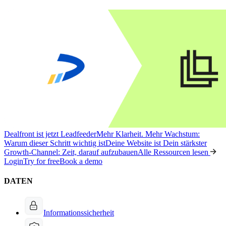
Dealfront ist jetzt Leadfeeder
Mehr Klarheit. Mehr Wachstum:
Warum dieser Schritt wichtig ist
Deine Website ist Dein stärkster
Growth-Channel: Zeit, darauf aufzubauen
Alle Ressourcen lesen
Login
Try for free
Book a demo
DATEN
Informationssicherheit