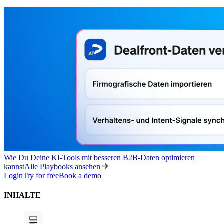
Wie Du Deine KI-Tools mit besseren B2B-Daten optimieren
kannst
Alle Playbooks ansehen
Login
Try for free
Book a demo
INHALTE