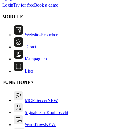
Login
Try for free
Book a demo
MODULE
Website-Besucher
Target
Kampagnen
Lists
FUNKTIONEN
MCP Server
NEW
Signale zur Kaufabsicht
Workflows
NEW